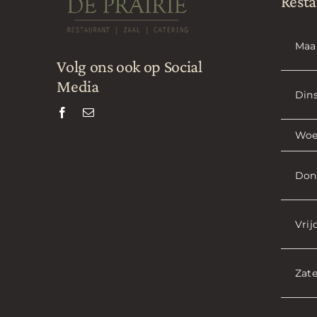
Resta
Maa
Volg ons ook op Social
Media
Din
Woe
Don
Vrij
Zat