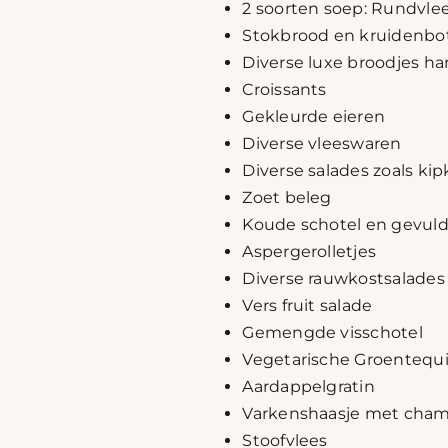
2 soorten soep: Rundvl
Stokbrood en kruidenbo
Diverse luxe broodjes ha
Croissants
Gekleurde eieren
Diverse vleeswaren
Diverse salades zoals kipk
Zoet beleg
Koude schotel en gevuld
Aspergerolletjes
Diverse rauwkostsalades
Vers fruit salade
Gemengde visschotel
Vegetarische Groentequ
Aardappelgratin
Varkenshaasje met cha
Stoofvlees