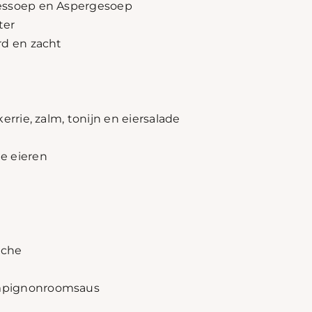
eessoep en Aspergesoep
ter
rd en zacht
errie, zalm, tonijn en eiersalade
e eieren
iche
mpignonroomsaus