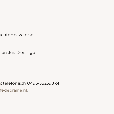
uchtenbavaroise
ap en Jus D’orange
r
n
: telefonisch 0495-552398 of
edeprairie.nl
.