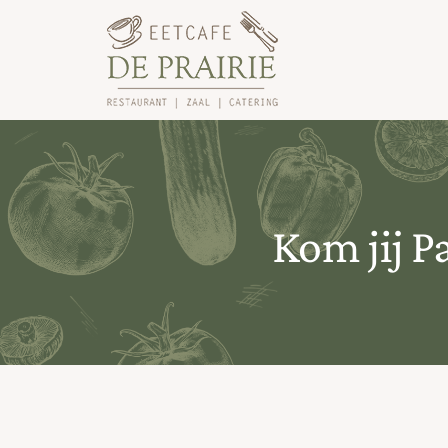
Ga
naar
inhoud
Kom jij P